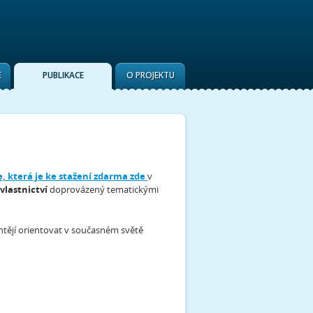
E
PUBLIKACE
O PROJEKTU
, která je ke stažení zdarma zde
v
vlastnictví
doprovázený tematickými
 chtějí orientovat v současném světě