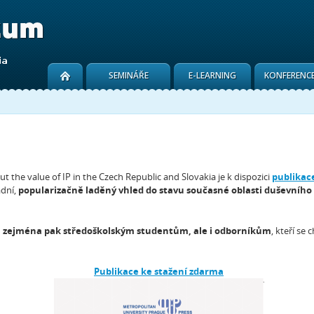
SEMINÁŘE
E-LEARNING
KONFERENC
t the value of IP in the Czech Republic and Slovakia je k dispozici
publikace
adní,
popularizačně laděný vhled do stavu současné oblasti duševního 
i, zejména pak středoškolským studentům, ale i odborníkům
, kteří se
Publikace ke stažení zdarma