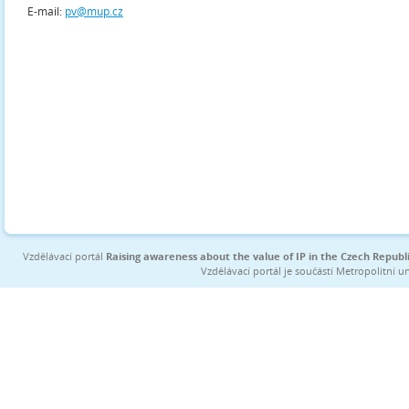
E-mail:
pv@mup.cz
Vzdělávací portál
Raising awareness about the value of IP in the Czech Republ
Vzdělávací portál je součástí Metropolitní 